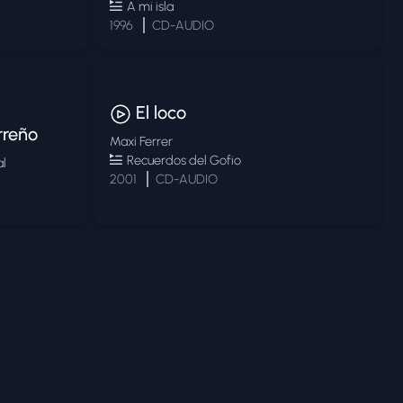
A mi isla
1996
CD-AUDIO
El loco
rreño
Maxi Ferrer
Recuerdos del Gofio
al
2001
CD-AUDIO