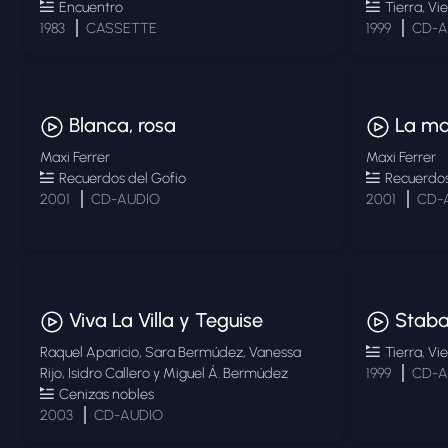
Encuentro
Tierra, Vi
1983
CASSETTE
1999
CD-A
Blanca, rosa
La ma
Maxi Ferrer
Maxi Ferrer
Recuerdos del Gofio
Recuerdos
2001
CD-AUDIO
2001
CD-
Viva La Villa y Teguise
Staba
Raquel Aparicio, Sara Bermúdez, Vanessa
Tierra, Vi
Rijo, Isidro Callero y Miguel Á. Bermúdez
1999
CD-A
Cenizas nobles
2003
CD-AUDIO