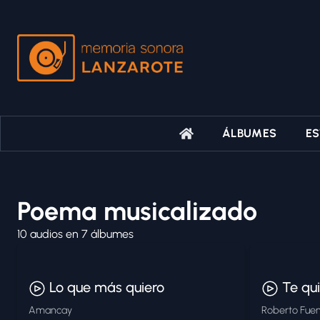
ÁLBUMES
ES
Poema musicalizado
10
audios en
7
álbumes
Lo que más quiero
Te qu
Amancay
Roberto Fue