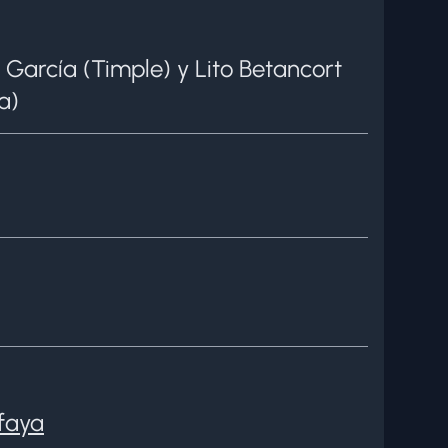
García (Timple) y Lito Betancort
a)
faya