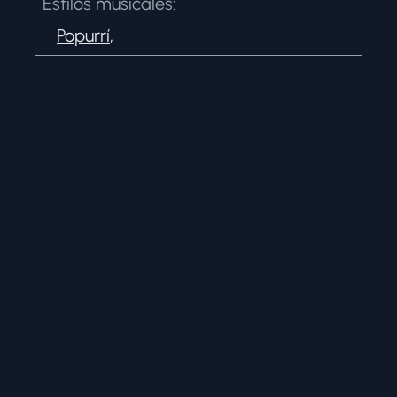
Estilos musicales:
Popurrí
,